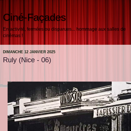
Ciné-Façades
En activité, fermées ou disparues... hommage aux salles de
cinémas !
DIMANCHE 12 JANVIER 2025
Ruly (Nice - 06)